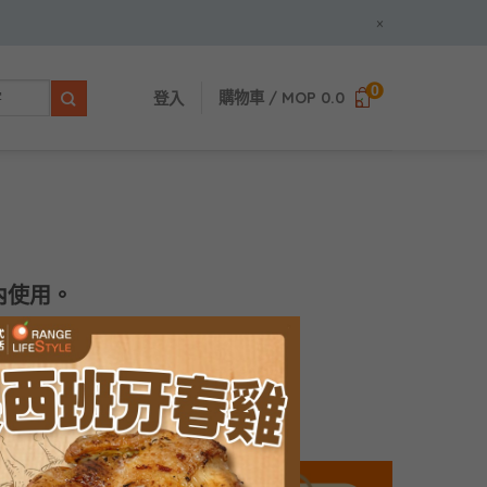
×
0
購物車 /
MOP
0.0
登入
內使用。
現金。