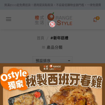
Skip
買滿$300起免費送貨！選用提貨點取貨，不設最低購物金額門檻，一律免運費
to
content
0
首頁
#新年送禮
/
產品分類
特價