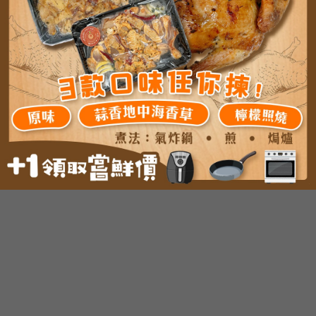
貴州超大碼無琉竹笙
非遺醬油純手工臘腸（500
5A（250克/包）
克/包）
MOP
168.0
MOP
468.0
MOP
142.0