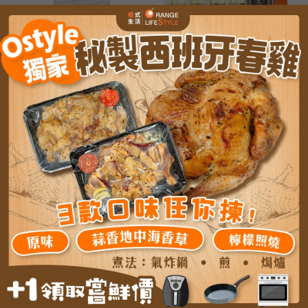
台灣 無老鍋 無老辣香
台灣 Housework Queen 驅
鍋-800G （2-3人份）
蟲全效能清潔噴霧(500ml)
MOP
82.0
MOP
102.0
已售完
台灣【捷康】大廚在家-牛肉
台灣 無老鍋 豆腐白湯鍋
麵（500克/盒）
-800G （2-3人份）
MOP
48.0
MOP
82.0