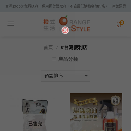
Skip
買滿$300起免費送貨！選用提貨點取貨，不設最低購物金額門檻，一律免運費
to
content
0
首頁
#台灣便利店
/
產品分類
已售完