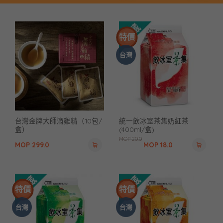
特價
台灣
台灣金牌大師滴雞精（10包/
統一飲冰室茶集奶紅茶
盒）
(400ml/盒)
MOP
20.0
MOP
299.0
MOP
18.0
特價
特價
台灣
台灣