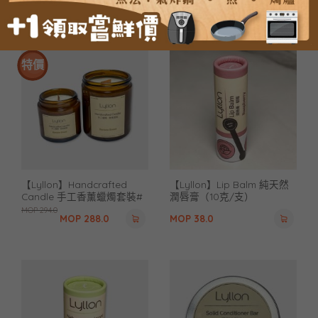
MOP
58.0
MOP
188.0
特價
【Lyllon】Handcrafted
【Lyllon】Lip Balm 純天然
Candle 手工香薰蠟燭套裝#
潤唇膏（10克/支）
需備註香味# （100克/3支）
MOP
294.0
MOP
288.0
MOP
38.0