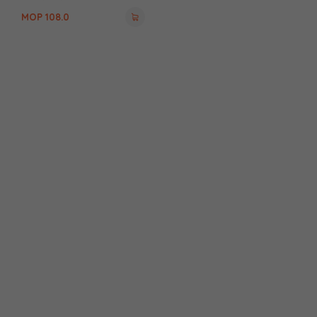
MOP
108.0