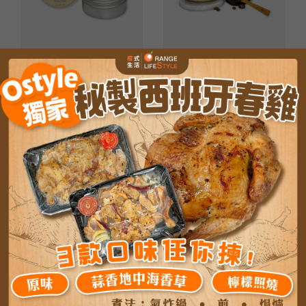
【Lyllon】Boddy Butter 身
【Lyllon】Body Scrub 身體
體潤膚霜（200ml/盒）
磨砂膏（250克/盒）
MOP
138.0
MOP
138.0
【Lyllon】Car Diffuser 車載
【Lyllon】Handcrafted
香薰（8ml/支）
Candle 手工香薰蠟燭（200
克/支）