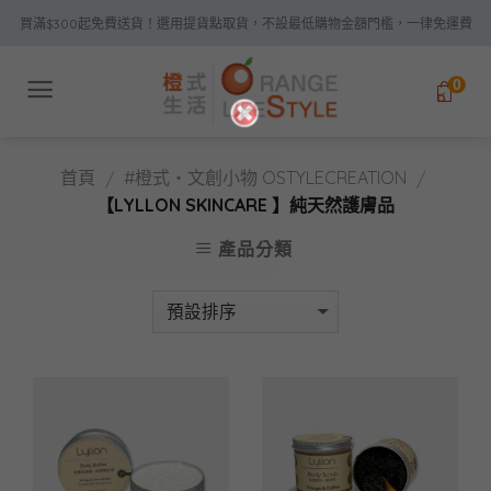
Skip
買滿$300起免費送貨！選用提貨點取貨，不設最低購物金額門檻，一律免運費
to
content
0
首頁
#橙式・文創小物 OSTYLECREATION
/
/
【LYLLON SKINCARE 】純天然護膚品
產品分類