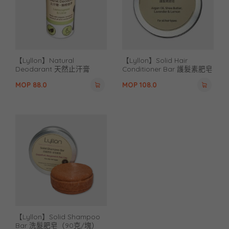
【Lyllon】Natural
【Lyllon】Solid Hair
Deodarant 天然止汗膏
Conditioner Bar 護髮素肥皂
（50g/支）
（60克/塊）
MOP
88.0
MOP
108.0
【Lyllon】Solid Shampoo
Bar 洗髮肥皂（90克/塊）