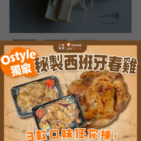
首頁
#橙式・品味生活 LIFESTYLE
【一味ONETASTE】天然精
/
/
油
【一味】秘魯聖木
108.0
–
198.0
MOP
MOP
重量