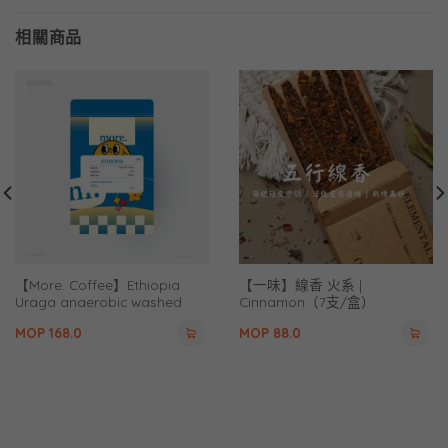
相關商品
【More. Coffee】Ethiopia
【一味】線香 火系 |
Uraga anaerobic washed
Cinnamon（7支/盒）
heirloom（120G）
MOP
168.0
MOP
88.0