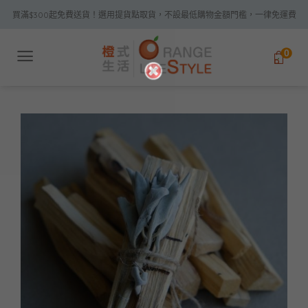
Skip
買滿$300起免費送貨！選用提貨點取貨，不設最低購物金額門檻，一律免運費
to
content
0