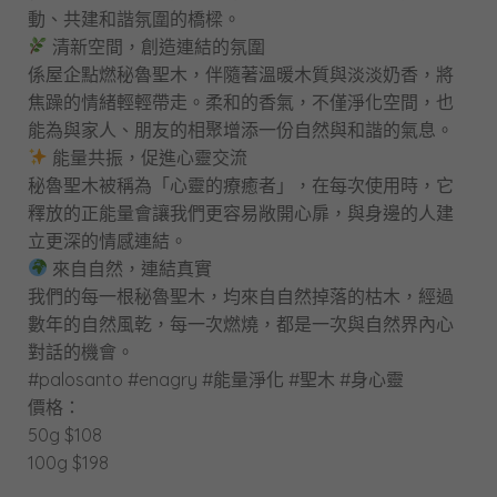
動、共建和諧氛圍的橋樑。
清新空間，創造連結的氛圍
係屋企點燃秘魯聖木，伴隨著溫暖木質與淡淡奶香，將
焦躁的情緒輕輕帶走。柔和的香氣，不僅淨化空間，也
能為與家人、朋友的相聚增添一份自然與和諧的氣息。
能量共振，促進心靈交流
秘魯聖木被稱為「心靈的療癒者」，在每次使用時，它
釋放的正能量會讓我們更容易敞開心扉，與身邊的人建
立更深的情感連結。
來自自然，連結真實
我們的每一根秘魯聖木，均來自自然掉落的枯木，經過
數年的自然風乾，每一次燃燒，都是一次與自然界內心
對話的機會。
#palosanto #enagry #能量淨化 #聖木 #身心靈
價格：
50g $108
100g $198