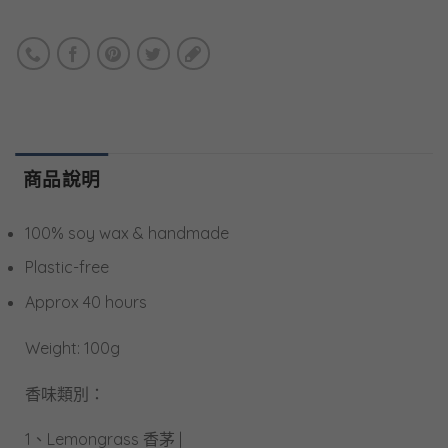
商品說明
100% soy wax & handmade
Plastic-free
Approx 40 hours
Weight: 100g
香味類別：
1、Lemongrass 香茅 |