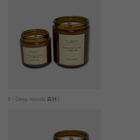
8、Deep Woods 森林 |