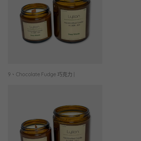
9、Chocolate Fudge 巧克力 |