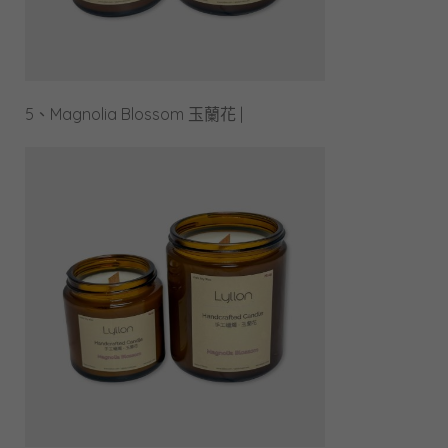
5、Magnolia Blossom 玉蘭花 |