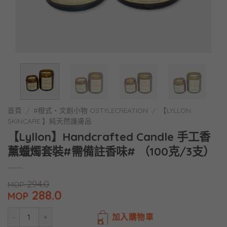
首頁
#橙式・文創小物 OSTYLECREATION
【LYLLON
/
/
SKINCARE 】純天然護膚品
【Lyllon】Handcrafted Candle 手工香
薰蠟燭套裝#需備註香味# （100克/3支）
294.0
MOP
288.0
MOP
加入購物車