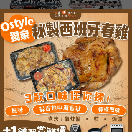
首頁
#日本TCG卡盒
/
日版 SV11W純白閃焰原盒 /盒
1,428.0
MOP
5 件庫存
加入購物車