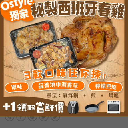
首頁
#橙式之選生活用品
小家電
/
/
香港 ZENSES 親膚4層紙手帕【白茶清香】
36小包
40.0
MOP
36.0
MOP
加入購物車