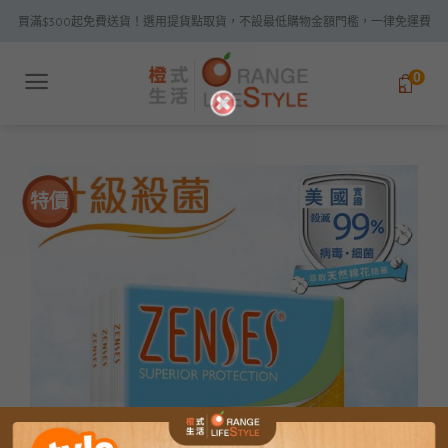
Skip
買滿$300起免費送貨！選用提貨點取貨，不設最低購物金額門檻，一律免運費
to
content
0
特價